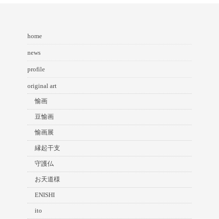
home
news
profile
original art
愉画
豆愉画
愉画展
縁起干支
守護仏
お天道様
ENISHI
ito