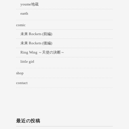
youme地蔵
earth
comic
未来 Rockets (前編)
未来 Rockets (後編)
Ring Wing ～天使の決断～
little girl
shop
contact
最近の投稿