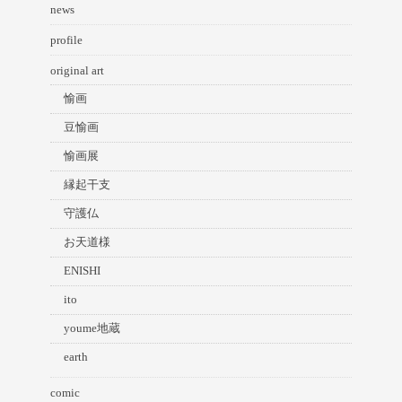
news
profile
original art
愉画
豆愉画
愉画展
縁起干支
守護仏
お天道様
ENISHI
ito
youme地蔵
earth
comic