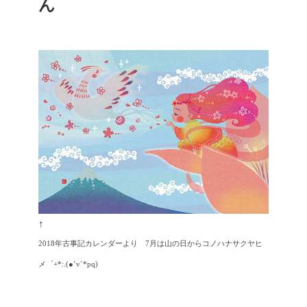
ん
↑
2018年古事記カレンダーより
7月は山の日からコノハナサクヤヒ
メ゜+*:.(●’v`*pq)