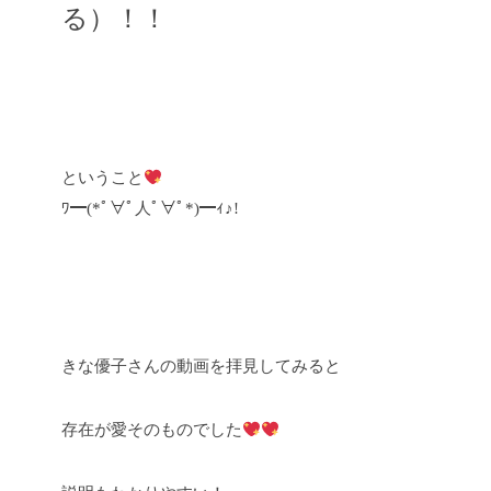
る）！！
ということ
ﾜ━(*ﾟ∀ﾟ人ﾟ∀ﾟ*)━ｨ♪!
きな優子さんの動画を拝見してみると
存在が愛そのものでした