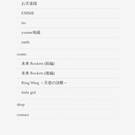
お天道様
ENISHI
ito
youme地蔵
earth
comic
未来 Rockets (前編)
未来 Rockets (後編)
Ring Wing ～天使の決断～
little girl
shop
contact