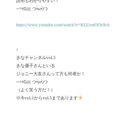
説明もわかりやすい！
─=≡Σ((( つ•̀ω•́)つ
https://www.youtube.com/watch?v=KLUrmOOx9ck
↑
きなチャンネルvol.3
きな優子さんといる
ジョニー大友さんって方も何者か！
─=≡Σ((( つ•̀ω•́)つ
（よく笑う方だ！）
※今vol.1からvol.5まであります