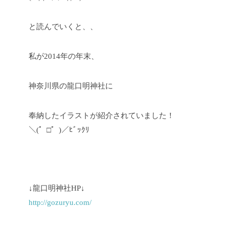
と読んでいくと、、
私が2014年の年末、
神奈川県の龍口明神社に
奉納したイラストが紹介されていました！
＼(゜□゜)／ﾋﾞｯｸﾘ
↓龍口明神社HP↓
http://gozuryu.com/