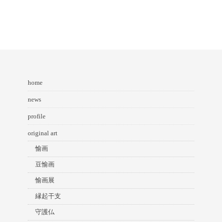
home
news
profile
original art
愉画
豆愉画
愉画展
縁起干支
守護仏