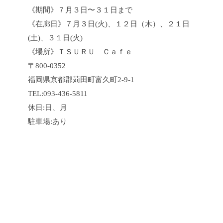
《期間》７月３日〜３１日まで
《在廊日》７月３日(火)、１２日（木）、２１日
(土)、３１日(火)
《場所》ＴＳＵＲＵ Ｃａｆｅ
〒800-0352
福岡県京都郡苅田町富久町2-9-1
TEL:093-436-5811
休日:日、月
駐車場:あり