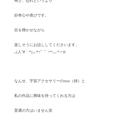
怖さ、恐れというより
好奇心や喜びです。
目を輝かせながら
楽しそうにお話ししてくださいます。
｡(人´∀｀*).｡:*+゜゜+*:.｡.*:+☆
なんせ、宇宙アクセサリーのmiu（姉）と
私の作品に興味を持ってくれる方は
普通の方はいません笑