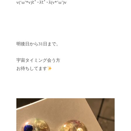
v(‘ω’*v)ﾋﾟｰｽﾋﾟｰｽ(v*’ω’)v
明後日から31日まで。
宇宙タイミング会う方
お待ちしてます