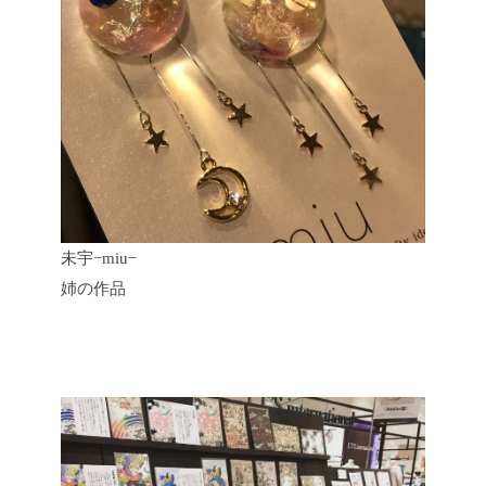
未宇−miu−
姉の作品