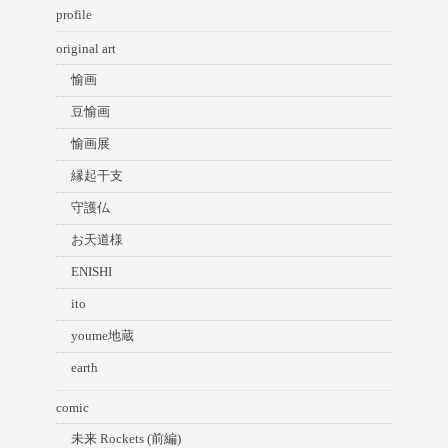
profile
original art
愉画
豆愉画
愉画展
縁起干支
守護仏
お天道様
ENISHI
ito
youme地蔵
earth
comic
未来 Rockets (前編)