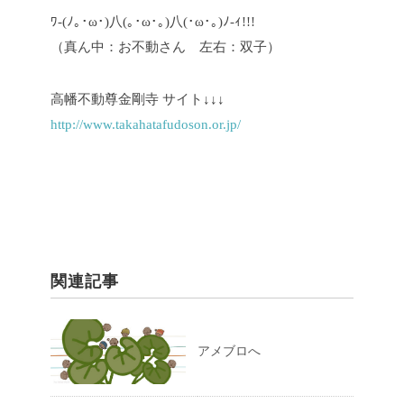
ﾜ-(ﾉ｡･ω･)八(｡･ω･｡)八(･ω･｡)ﾉ-ｨ!!!
（真ん中：お不動さん 左右：双子）
高幡不動尊金剛寺 サイト↓↓↓
http://www.takahatafudoson.or.jp/
関連記事
アメブロへ