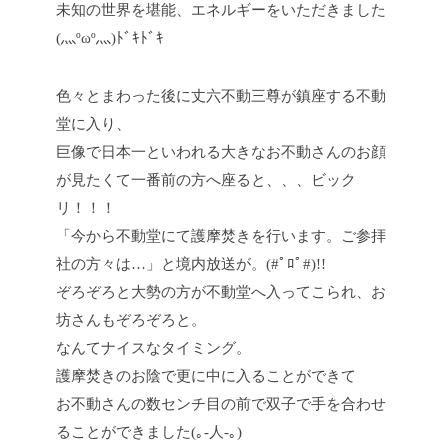
未知の世界を堪能、エネルギーをいただきました
(灬ºωº灬)ﾄﾞｷﾄﾞｷ
色々とまわった後に丈六不動三尊が鎮座する不動
堂に入り、
巨像で日本一といわれる大きなお不動さんのお顔
が見たくて一番前の方へ座ると、、、ビック
リ！！！
「今から不動堂にて護摩焚きを行います。ご参拝
社の方々は…」と境内放送が。(#ﾟﾛﾟ#)!!
ぞろぞろと大勢の方が不動堂へ入ってこられ、お
坊さんもぞろぞろと。
なんてナイスなタイミング。
護摩焚きのお陰で更に中に入ることができて
お不動さんの数センチ目の前で双子で手を合わせ
ることができました(｡-人-｡)