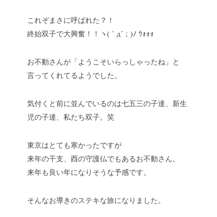
これぞまさに呼ばれた？！
終始双子で大興奮！！ヽ(｀д´；)ﾉ ｳｫｫｫ
お不動さんが「ようこそいらっしゃったね」と
言ってくれてるようでした。
気付くと前に並んでいるのは七五三の子達、新生
児の子達、私たち双子。笑
東京はとても寒かったですが
来年の干支、酉の守護仏でもあるお不動さん。
来年も良い年になりそうな予感です。
そんなお導きのステキな旅になりました。