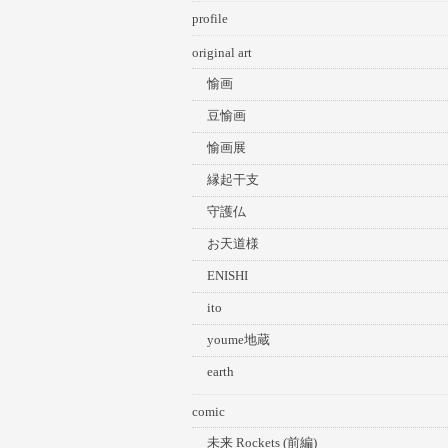
profile
original art
愉画
豆愉画
愉画展
縁起干支
守護仏
お天道様
ENISHI
ito
youme地蔵
earth
comic
未来 Rockets (前編)